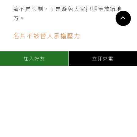
這不是限制，而是避免大家把期待放錯地
方。
名片不該替人承擔壓力
我發現，有些同事會把名片當成一種證
加入好友
立即來電
明，好像沒有名片就不夠被信任。
這時候，主管反而要幫忙把名片放回工具
的位置。
替別人決定名片，其實是在替節奏負
責
當我開始替團隊決定名片什麼時候出現，